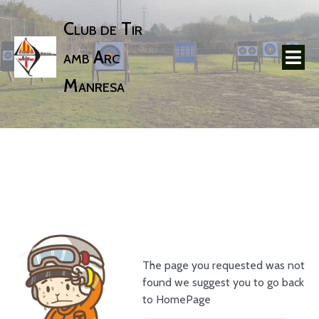
Club de Tir
amb Arc
Manresa
The page you requested was not
found we suggest you to go back
to HomePage